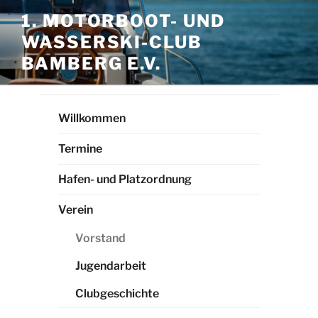
Zum
1. MOTORBOOT- UND
Inhalt
WASSERSKI-CLUB
springen
BAMBERG E.V.
Willkommen
Termine
Hafen- und Platzordnung
Verein
Vorstand
Jugendarbeit
Clubgeschichte